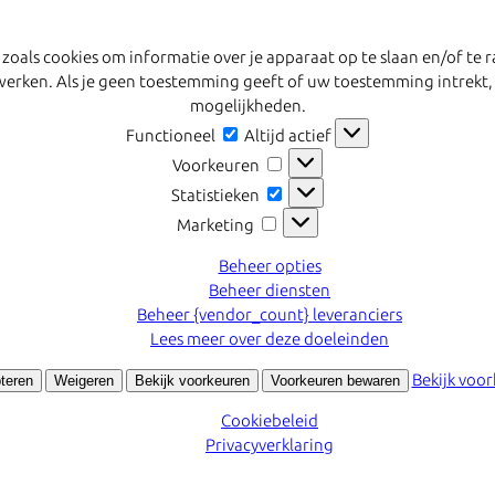
 zoals cookies om informatie over je apparaat op te slaan en/of t
erwerken. Als je geen toestemming geeft of uw toestemming intrekt,
mogelijkheden.
Functioneel
Functioneel
Altijd actief
Voorkeuren
Voorkeuren
Statistieken
Statistieken
Marketing
Marketing
Beheer opties
Beheer diensten
Beheer {vendor_count} leveranciers
Lees meer over deze doeleinden
Bekijk voo
teren
Weigeren
Bekijk voorkeuren
Voorkeuren bewaren
Cookiebeleid
Privacyverklaring