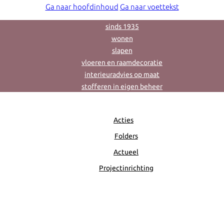
Ga naar hoofdinhoud
Ga naar voettekst
sinds 1935
wonen
slapen
vloeren en raamdecoratie
interieuradvies op maat
stofferen in eigen beheer
Acties
Folders
Actueel
Projectinrichting