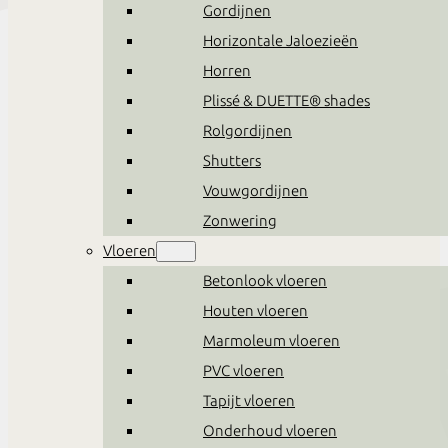
Gordijnen
Horizontale Jaloezieën
Horren
Plissé & DUETTE® shades
Rolgordijnen
Shutters
Vouwgordijnen
Zonwering
Vloeren
Betonlook vloeren
Houten vloeren
Marmoleum vloeren
Bedden
PVC vloeren
Tapijt vloeren
Alles in huis om jouw eigen
Onderhoud vloeren
stijl te creëren