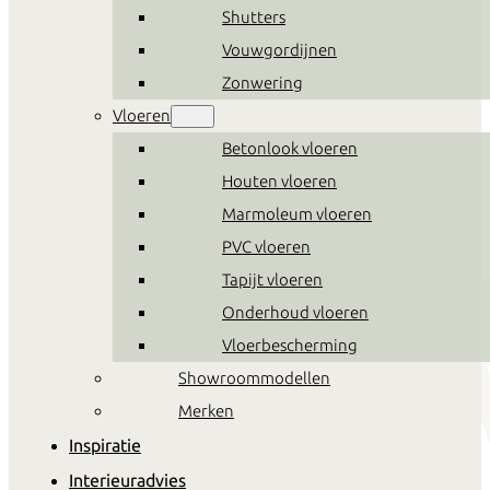
Shutters
Vouwgordijnen
Zonwering
Vloeren
Betonlook vloeren
Houten vloeren
Marmoleum vloeren
PVC vloeren
Tapijt vloeren
Onderhoud vloeren
Pode
Vloerbescherming
Showroommodellen
Alles in huis om jouw eigen
Merken
stijl te creëren
Inspiratie
Interieuradvies