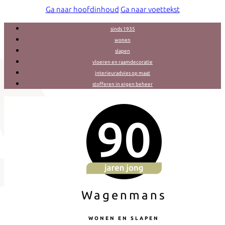
Ga naar hoofdinhoud
Ga naar voettekst
sinds 1935
wonen
slapen
vloeren en raamdecoratie
interieuradvies op maat
stofferen in eigen beheer
Wagenmans
WONEN EN SLAPEN