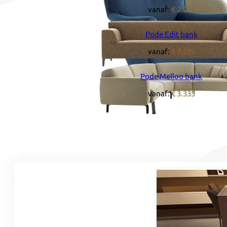
vanaf:
€ 2.050
Pode Edit bank
vanaf:
€ 2.595
Pode Melloo bank
vanaf:
€ 3.335