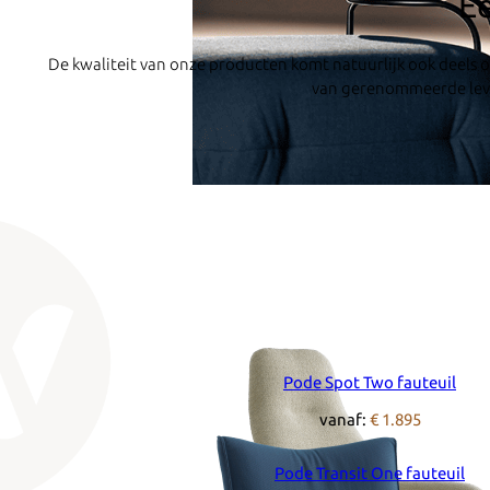
Ee
De kwaliteit van onze producten komt natuurlijk ook deels 
van gerenommeerde lever
Pode Spot Two fauteuil
vanaf:
€ 1.895
Pode Transit One fauteuil