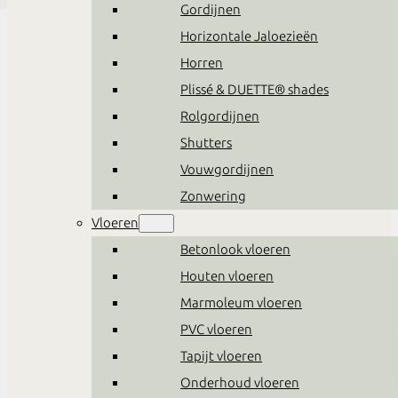
Gordijnen
Horizontale Jaloezieën
Horren
Plissé & DUETTE® shades
Rolgordijnen
Shutters
Vouwgordijnen
Zonwering
Vloeren
Betonlook vloeren
Houten vloeren
Marmoleum vloeren
Boxsprings
PVC vloeren
Tapijt vloeren
Alles in huis om jouw eigen
Onderhoud vloeren
stijl te creëren