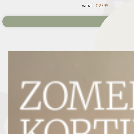
vanaf:
€ 2595