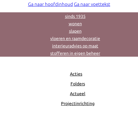
Ga naar hoofdinhoud
Ga naar voettekst
sinds 1935
wonen
slapen
vloeren en raamdecoratie
interieuradvies op maat
stofferen in eigen beheer
Acties
Folders
Actueel
Projectinrichting