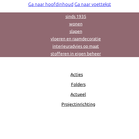
Ga naar hoofdinhoud
Ga naar voettekst
sinds 1935
wonen
slapen
vloeren en raamdecoratie
interieuradvies op maat
stofferen in eigen beheer
Acties
Folders
Actueel
Projectinrichting