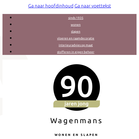
Ga naar hoofdinhoud
Ga naar voettekst
sinds 1935
wonen
slapen
vloeren en raamdecoratie
interieuradvies op maat
stofferen in eigen beheer
Wagenmans
WONEN EN SLAPEN