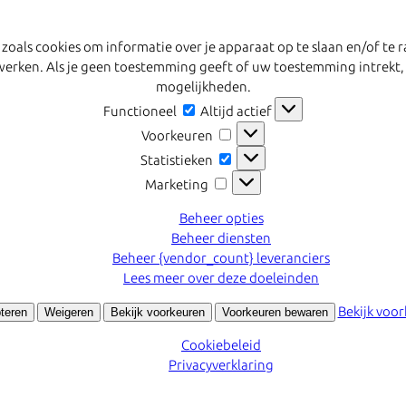
 zoals cookies om informatie over je apparaat op te slaan en/of t
erwerken. Als je geen toestemming geeft of uw toestemming intrekt,
mogelijkheden.
Functioneel
Functioneel
Altijd actief
Voorkeuren
Voorkeuren
Statistieken
Statistieken
Marketing
Marketing
Beheer opties
Beheer diensten
Beheer {vendor_count} leveranciers
Lees meer over deze doeleinden
Bekijk voo
teren
Weigeren
Bekijk voorkeuren
Voorkeuren bewaren
Cookiebeleid
Privacyverklaring