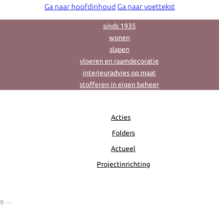
Ga naar hoofdinhoud
Ga naar voettekst
sinds 1935
wonen
slapen
vloeren en raamdecoratie
interieuradvies op maat
stofferen in eigen beheer
Acties
Folders
Actueel
Projectinrichting
g in