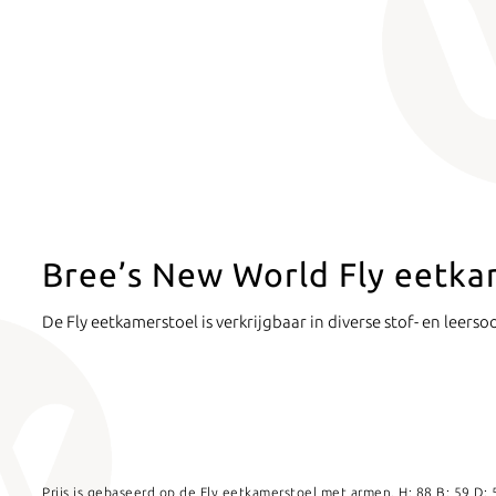
Bree’s New World Fly eetka
De Fly eetkamerstoel is verkrijgbaar in diverse stof- en leers
Prijs is gebaseerd op de Fly eetkamerstoel met armen. H: 88 B: 59 D: 