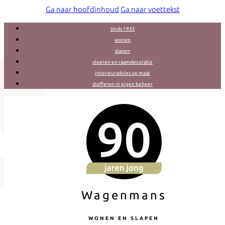
Ga naar hoofdinhoud
Ga naar voettekst
sinds 1935
wonen
slapen
vloeren en raamdecoratie
interieuradvies op maat
stofferen in eigen beheer
Wagenmans
WONEN EN SLAPEN