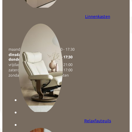
Linnenkasten
maandag
13:30 - 17:30
dinsdag, woensdag,
9:30 - 17:30
donderdag
vrijdag
9:30 - 21:00
zaterdag
9:30 - 17:00
zondag
Gesloten
Relaxfauteuils