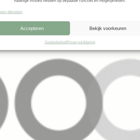
nadelige invloed hebben op bepaalde functies en mogelijkheden.
eer diensten
Accepteren
Bekijk voorkeuren
Cookiebeleid
Privacyverklaring