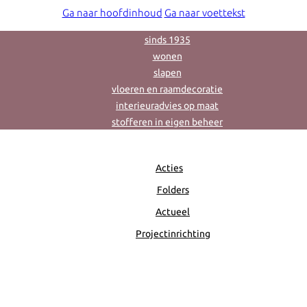
Ga naar hoofdinhoud
Ga naar voettekst
sinds 1935
wonen
slapen
vloeren en raamdecoratie
interieuradvies op maat
stofferen in eigen beheer
Acties
Folders
Actueel
Projectinrichting