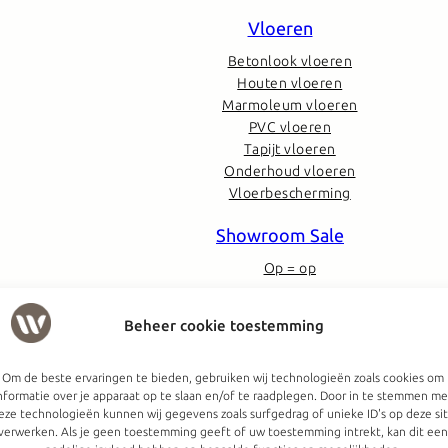
Vloeren
Betonlook vloeren
Houten vloeren
Marmoleum vloeren
PVC vloeren
Tapijt vloeren
Onderhoud vloeren
Vloerbescherming
Showroom Sale
Op = op
Hele collectie zien?
KOM NAAR DE WINKEL
Beheer cookie toestemming
Om de beste ervaringen te bieden, gebruiken wij technologieën zoals cookies om
nformatie over je apparaat op te slaan en/of te raadplegen. Door in te stemmen me
eze technologieën kunnen wij gegevens zoals surfgedrag of unieke ID's op deze si
verwerken. Als je geen toestemming geeft of uw toestemming intrekt, kan dit een