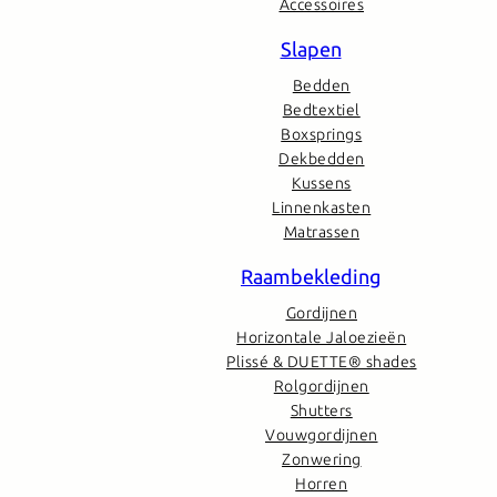
Accessoires
Slapen
Bedden
Bedtextiel
Boxsprings
Dekbedden
Kussens
Linnenkasten
Matrassen
Raambekleding
Gordijnen
Horizontale Jaloezieën
Plissé & DUETTE® shades
Rolgordijnen
Shutters
Vouwgordijnen
Zonwering
Horren