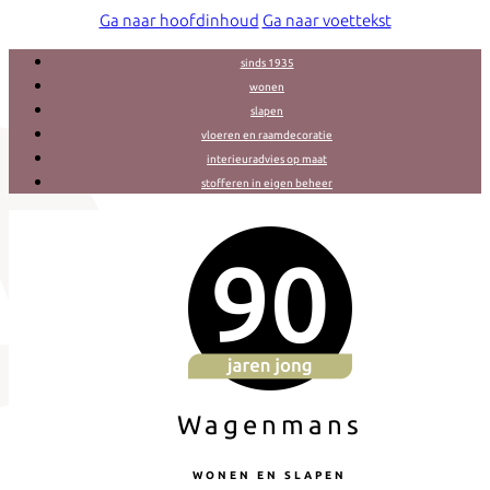
Ga naar hoofdinhoud
Ga naar voettekst
sinds 1935
wonen
slapen
vloeren en raamdecoratie
interieuradvies op maat
stofferen in eigen beheer
Wagenmans
WONEN EN SLAPEN