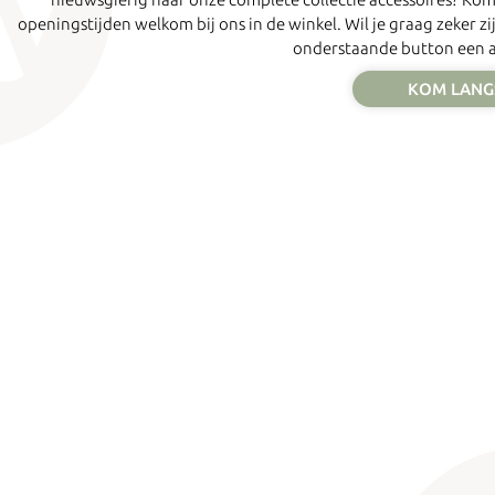
openingstijden welkom bij ons in de winkel. Wil je graag zeker 
onderstaande button een af
KOM LANGS