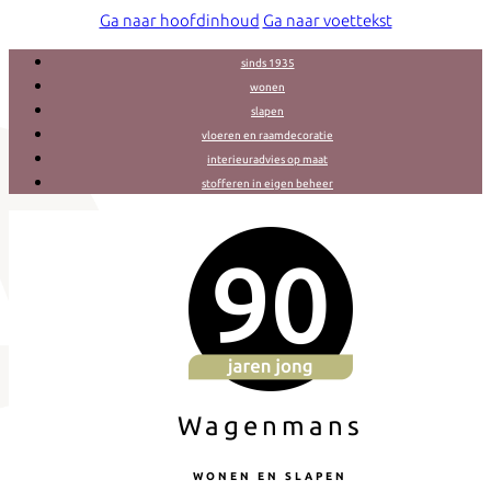
Ga naar hoofdinhoud
Ga naar voettekst
sinds 1935
wonen
slapen
vloeren en raamdecoratie
interieuradvies op maat
stofferen in eigen beheer
Wagenmans
WONEN EN SLAPEN