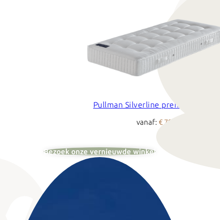
Pullman Silverline premier matras
vanaf:
€ 799
Bezoek onze vernieuwde winkel