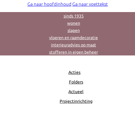
Ga naar hoofdinhoud
Ga naar voettekst
sinds 1935
wonen
slapen
vloeren en raamdecoratie
interieuradvies op maat
stofferen in eigen beheer
Acties
Folders
Actueel
Projectinrichting