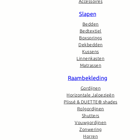
Accessoires
Slapen
Bedden
Bedtextiel
Boxsprings
Dekbedden
Kussens
Linnenkasten
Matrassen
Raambekleding
Gordijnen
Horizontale Jaloezieën
Plissé & DUETTE® shades
Rolgordijnen
Shutters
Vouwgordijnen
Zonwering
Horren