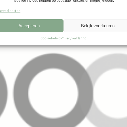
nadelige invloed hebben op bepaalde functies en mogelijkheden.
eer diensten
Accepteren
Bekijk voorkeuren
Cookiebeleid
Privacyverklaring