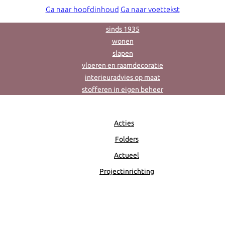
Ga naar hoofdinhoud
Ga naar voettekst
sinds 1935
wonen
slapen
vloeren en raamdecoratie
interieuradvies op maat
stofferen in eigen beheer
Acties
Folders
Actueel
Projectinrichting