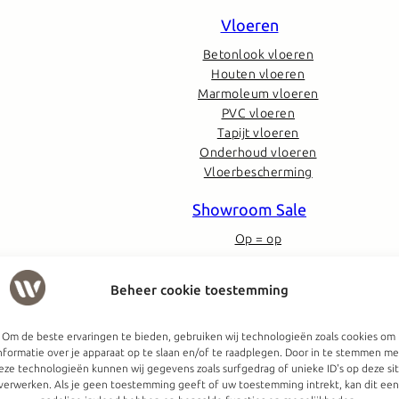
Vloeren
Betonlook vloeren
Houten vloeren
Marmoleum vloeren
PVC vloeren
Tapijt vloeren
Onderhoud vloeren
Vloerbescherming
Showroom Sale
Op = op
Hele collectie zien?
KOM NAAR DE WINKEL
Beheer cookie toestemming
Om de beste ervaringen te bieden, gebruiken wij technologieën zoals cookies om
nformatie over je apparaat op te slaan en/of te raadplegen. Door in te stemmen me
eze technologieën kunnen wij gegevens zoals surfgedrag of unieke ID's op deze si
verwerken. Als je geen toestemming geeft of uw toestemming intrekt, kan dit een