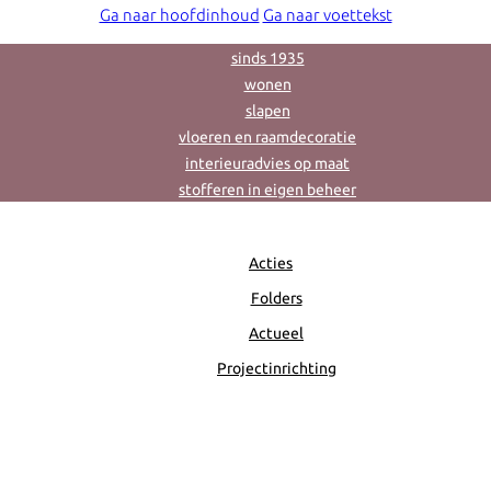
Ga naar hoofdinhoud
Ga naar voettekst
sinds 1935
wonen
slapen
vloeren en raamdecoratie
interieuradvies op maat
stofferen in eigen beheer
Acties
Folders
Actueel
Projectinrichting