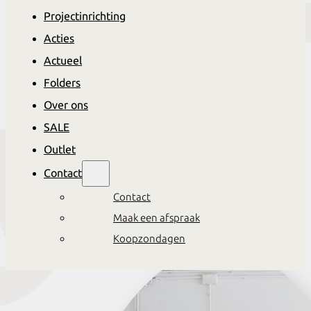
Projectinrichting
Acties
Actueel
Kasten
Folders
Over ons
Alles in huis om jouw eigen
SALE
stijl te creëren
Outlet
Contact
Contact
Maak een afspraak
Koopzondagen