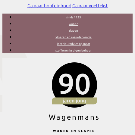
Ga naar hoofdinhoud
Ga naar voettekst
sinds 1935
wonen
slapen
vloeren en raamdecoratie
interieuradvies op maat
stofferen in eigen beheer
Wagenmans
WONEN EN SLAPEN