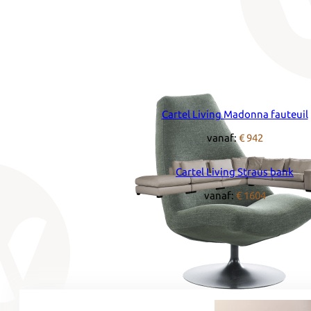
Cartel Living Madonna fauteuil
vanaf:
€ 942
Cartel Living Straus bank
vanaf:
€ 1604