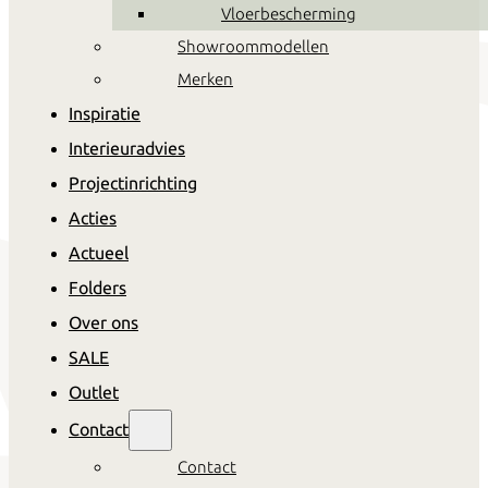
Vloerbescherming
Showroommodellen
Alles in huis om jouw eigen
Merken
stijl te creëren
Inspiratie
Interieuradvies
Projectinrichting
Acties
Actueel
Folders
Over ons
SALE
Outlet
Contact
Contact