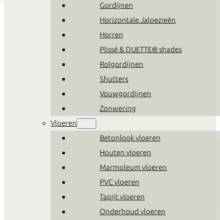
Gordijnen
Horizontale Jaloezieën
Horren
Plissé & DUETTE® shades
Rolgordijnen
Shutters
Vouwgordijnen
Zonwering
Vloeren
Betonlook vloeren
Houten vloeren
Marmoleum vloeren
PVC vloeren
Tapijt vloeren
Onderhoud vloeren
Cartel Living