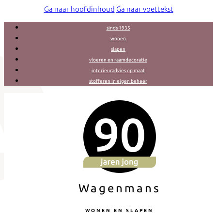
Ga naar hoofdinhoud
Ga naar voettekst
sinds 1935
wonen
slapen
vloeren en raamdecoratie
interieuradvies op maat
stofferen in eigen beheer
Wagenmans
WONEN EN SLAPEN